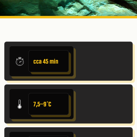
cca 45 min
7,5–9˚C