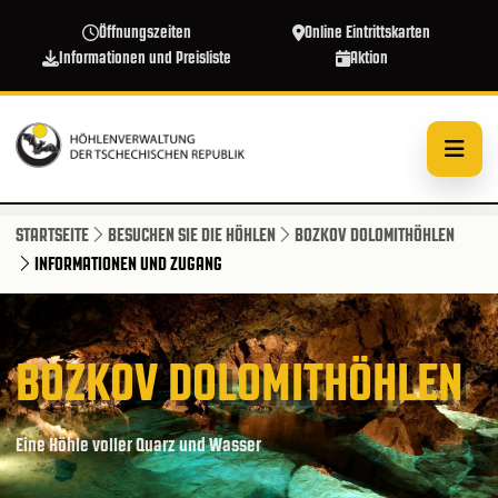
Direkt zum Inhalt
Öffnungszeiten
Online Eintrittskarten
Informationen und Preisliste
Aktion
STARTSEITE
BESUCHEN SIE DIE HÖHLEN
BOZKOV DOLOMITHÖHLEN
INFORMATIONEN UND ZUGANG
BOZKOV DOLOMITHÖHLEN
Eine Höhle voller Quarz und Wasser