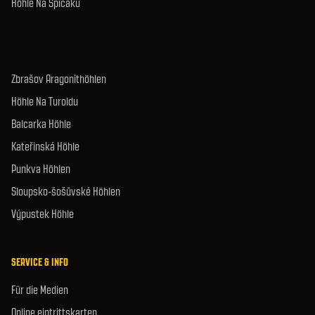
Höhle Na Špičáku
Zbrašov Aragonithöhlen
Höhle Na Turoldu
Balcarka Höhle
Kateřinská Höhle
Punkva Höhlen
Sloupsko-šošůvské Höhlen
Výpustek Höhle
SERVICE & INFO
Für die Medien
Online eintrittskarten