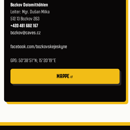
Bozkov Dolomithöhlen
Leiter: Mgr. Dušan Milka
512 13 Bozkov 263
+420 481 682 167
bozkov@caves.cz
facebook.com/bozkovskejeskyne
GPS: 50°38′51″N; 15°20′19″E
MAPPE