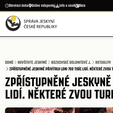
Přejít k hlavnímu obsahu
Otevírací doba
Online vstupenky
Info a ceník
Akce
DOMŮ
NAVŠTIVTE JESKYNĚ
BOZKOVSKÉ DOLOMITOVÉ J.
AKTUALITY
ZPŘÍSTUPNĚNÉ JESKYNĚ PŘIVÍTALY LONI 700 TISÍC LIDÍ. NĚKTERÉ ZVOU T
ZPŘÍSTUPNĚNÉ JESKYNĚ P
LIDÍ. NĚKTERÉ ZVOU TURI