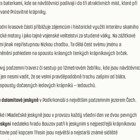
s baterkami, kde se návštěvníci podívají i do tří atraktivních míst, které při
kzvané Průsvitné krápníky.
odní krasové části přibližuje zájemcům i historické využití interiéru skalního
cké motory i jako tajné vojenské velitelství za studené války. Na zážitkové
ami jinak nepřístupnou Nízkou chodbu. Ta dělá čest svému jménu a
u odměněni pohledem na spoustu krásných tenkých krápníkových brček.
ový podzemní traverz či sestup po 12metrovém žebříku, kde jsou návštěvníc
jen nesmí vadit, že se velmi pravděpodobně trochu zašpiní od bláta.
 i spousty dočasných ledových krápníků – ledouchů.
 dolomitové jeskyně
v Podkrkonoší s největším podzemním jezerem Čech.
ské i Mladečské jeskyně jsou v provozu každý všední den ve dvou pevných
eskyní
nedaleko hradu Bouzov patří k jeskyním s nejpestřejší krápníkovou
itovle pod kopcem Třesín jsou největší a nejstarší známé sídliště