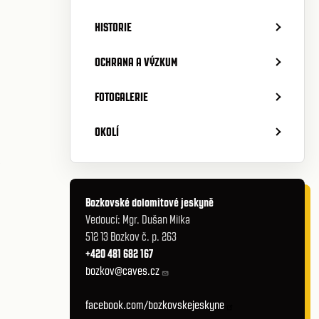
HISTORIE
OCHRANA A VÝZKUM
FOTOGALERIE
OKOLÍ
R
Bozkovské dolomitové jeskyně
Vedoucí: Mgr. Dušan Milka
512 13 Bozkov č. p. 263
+420 481 682 167
bozkov@caves.cz
facebook.com/bozkovskejeskyne