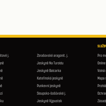
SLUŽBY
tové j.
Zbrašovské aragonit. j.
Pro m
yně
Jeskyně Na Turoldu
Onlin
ně
Jeskyně Balcarka
Volná
ně
Kateřinská jeskyně
Mapa 
ně
Punkevní jeskyně
Prohlá
zí
Sloupsko-šošůvské j.
Ochra
áku
Jeskyně Výpustek
Zásad