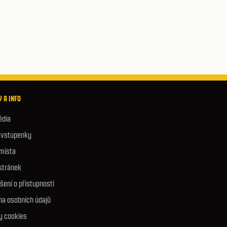
 A INFO
édia
e vstupenky
 místa
stránek
šení o přístupnosti
na osobních údajů
y cookies