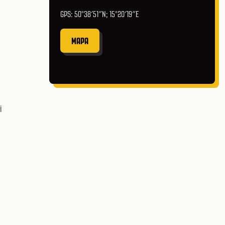
GPS: 50°38′51″N; 15°20′19″E
MAPA
i