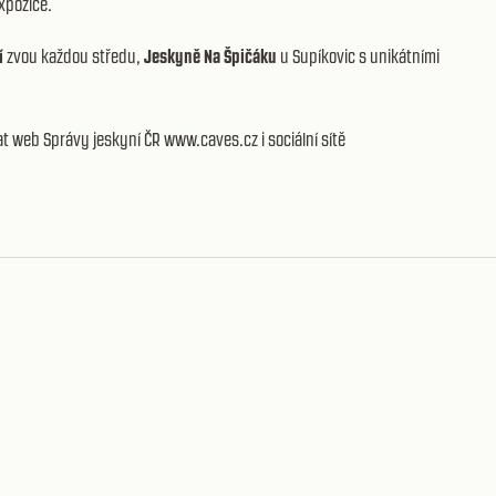
xpozice.
í
zvou každou středu,
Jeskyně Na Špičáku
u Supíkovic s unikátními
t web Správy jeskyní ČR www.caves.cz i sociální sítě