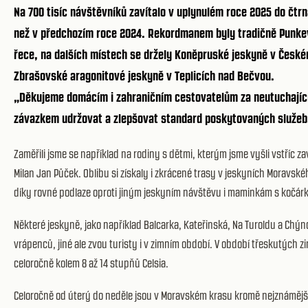
Na 700 tisíc návštěvníků zavítalo v uplynulém roce 2025 do čtrn
než v předchozím roce 2024. Rekordmanem byly tradičně Punke
řece, na dalších místech se držely Koněpruské jeskyně v Česk
Zbrašovské aragonitové jeskyně v Teplicích nad Bečvou.
„Děkujeme domácím i zahraničním cestovatelům za neutuchající
závazkem udržovat a zlepšovat standard poskytovaných služe
Zaměřili jsme se například na rodiny s dětmi, kterým jsme vyšli vstříc 
Milan Jan Půček. Oblibu si získaly i zkrácené trasy v jeskyních Morav
díky rovné podlaze oproti jiným jeskyním návštěvu i maminkám s kočárke
Některé jeskyně, jako například Balcarka, Kateřinská, Na Turoldu a Chý
vrápenců, jiné ale zvou turisty i v zimním období. V období třeskutých 
celoročně kolem 8 až 14 stupňů Celsia.
Celoročně od úterý do neděle jsou v Moravském krasu kromě nejznáměj