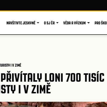
NAVŠTIVTE JESKYNĚ
O SJ ČR
VĚDA A VÝZKUM
PRO ŠKO
URISTY I V ZIMĚ
ŘIVÍTALY LONI 700 TISÍC
STY I V ZIMĚ