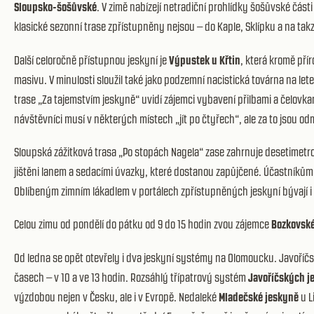
Sloupsko-šošůvské
. V zimě nabízejí netradiční prohlídky šošůvské části 
klasické sezonní trase zpřístupněny nejsou – do Kaple, Sklípku a na ta
Další celoročně přístupnou jeskyní je
Výpustek u Křtin
, která kromě přír
masivu. V minulosti sloužil také jako podzemní nacistická továrna na lete
trase „Za tajemstvím jeskyně“ uvidí zájemci vybavení přilbami a čelovk
návštěvníci musí v některých místech „jít po čtyřech“, ale za to jso
Sloupská zážitková trasa „Po stopách Nagela“ zase zahrnuje desetimetr
jištěni lanem a sedacími úvazky, které dostanou zapůjčené. Účastníkům 
Oblíbeným zimním lákadlem v portálech zpřístupněných jeskyní bývají
Celou zimu od pondělí do pátku od 9 do 15 hodin zvou zájemce
Bozkovské
Od ledna se opět otevřely i dva jeskyní systémy na Olomoucku. Javoříč
časech – v 10 a ve 13 hodin. Rozsáhlý třípatrový systém
Javoříčských j
výzdobou nejen v Česku, ale i v Evropě. Nedaleké
Mladečské jeskyně
u L