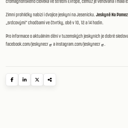
cromagnonského člověka ve střední Evropě, čemuž je věnována i malá e
Zimní prohlídky nabízí i dvojice jeskyní na Jesenicku.
Jeskyně Na Pomez
„srdcovými“ chodbami ve čtvrtky, obě v 10, 12 a 14 hodin.
Pro informace o aktuálním dění v tuzemských jeskyních je dobré sledova
facebook.com/jeskynecr
a
instagram.com/jeskynecr
.