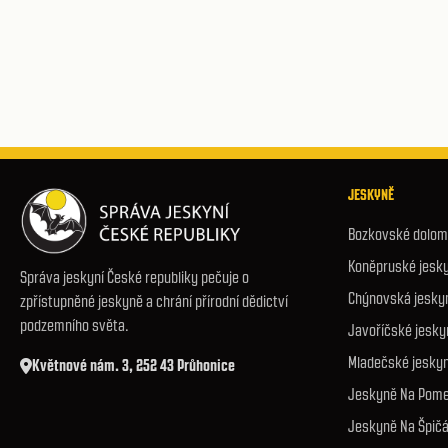
JESKYNĚ
Bozkovské dolomi
Koněpruské jesk
Správa jeskyní České republiky pečuje o
Chýnovská jesky
zpřístupněné jeskyně a chrání přírodní dědictví
podzemního světa.
Javoříčské jesky
Mladečské jesky
Květnové nám. 3, 252 43 Průhonice
Jeskyně Na Pome
Jeskyně Na Špič