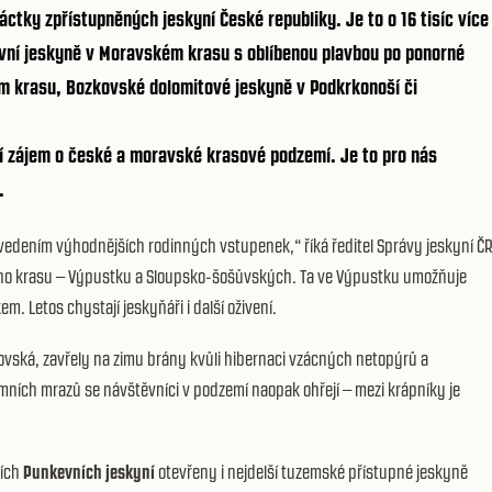
áctky zpřístupněných jeskyní České republiky. Je to o 16 tisíc více
vní jeskyně v Moravském krasu s oblíbenou plavbou po ponorné
ém krasu, Bozkovské dolomitové jeskyně v Podkrkonoší či
 zájem o české a moravské krasové podzemí. Je to pro nás
b.
zavedením výhodnějších rodinných vstupenek,“ říká ředitel Správy jeskyní Č
ského krasu – Výpustku a Sloupsko-šošůvských. Ta ve Výpustku umožňuje
m. Letos chystají jeskyňáři i další oživení.
novská, zavřely na zimu brány kvůli hibernaci vzácných netopýrů a
zimních mrazů se návštěvníci v podzemí naopak ohřejí – mezi krápníky je
ších
Punkevních jeskyní
otevřeny i nejdelší tuzemské přístupné jeskyně